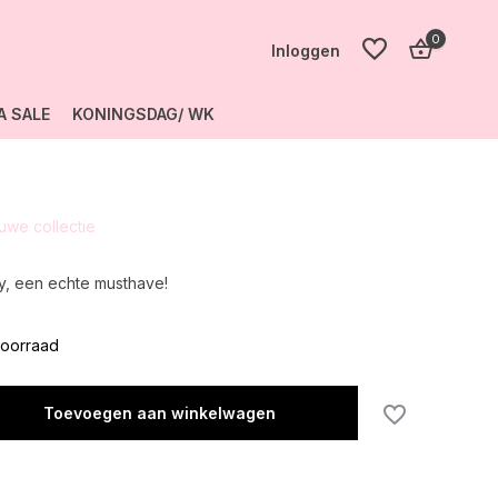
0
Inloggen
A SALE
KONINGSDAG/ WK
Account
aanmaken
euwe collectie
Account
aanmaken
y, een echte musthave!
oorraad
Toevoegen aan winkelwagen