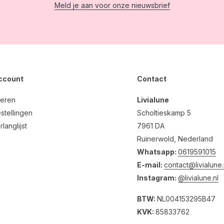
Meld je aan voor onze nieuwsbrief
account
Contact
reren
Livialune
stellingen
Scholtieskamp 5
rlanglijst
7961 DA
Ruinerwold, Nederland
Whatsapp:
0619591015
E-mail:
contact@livialune.
Instagram:
@livialune.nl
BTW:
NL004153295B47
KVK:
85833762