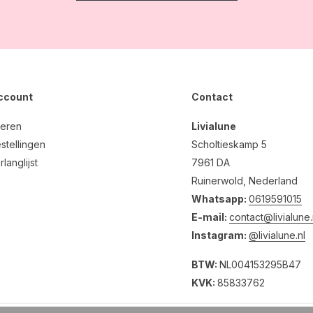
account
Contact
reren
Livialune
stellingen
Scholtieskamp 5
rlanglijst
7961 DA
Ruinerwold, Nederland
Whatsapp:
0619591015
E-mail:
contact@livialune.
Instagram:
@livialune.nl
BTW:
NL004153295B47
KVK:
85833762