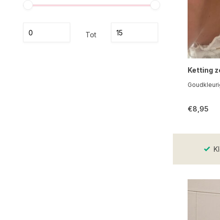
Tot
Ketting 
Goudkleurig
€8,95
Kl