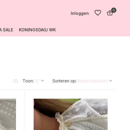
0
Inloggen
A SALE
KONINGSDAG/ WK
Account
aanmaken
Account
aanmaken
Toon:
Sorteren op: