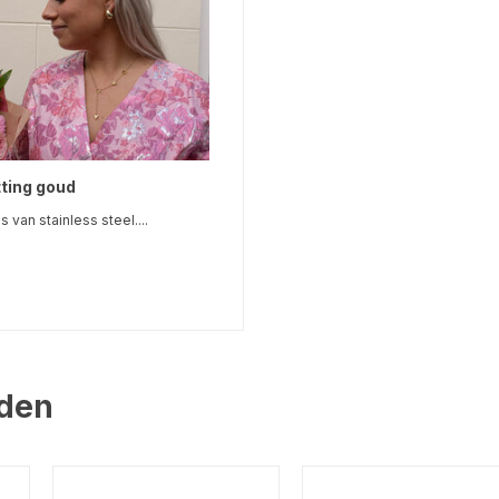
tting goud
s van stainless steel....
aden