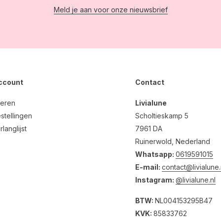
Meld je aan voor onze nieuwsbrief
account
Contact
reren
Livialune
stellingen
Scholtieskamp 5
rlanglijst
7961 DA
Ruinerwold, Nederland
Whatsapp:
0619591015
E-mail:
contact@livialune.
Instagram:
@livialune.nl
BTW:
NL004153295B47
KVK:
85833762