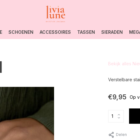
E
SCHOENEN
ACCESSOIRES
TASSEN
SIERADEN
MEG
d
Bekijk alles Ni
Verstelbare stai
€9,95
Op v
Delen