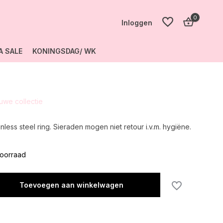
0
Inloggen
A SALE
KONINGSDAG/ WK
Account
aanmaken
euwe collectie
Account
aanmaken
nless steel ring. Sieraden mogen niet retour i.v.m. hygiëne.
oorraad
Toevoegen aan winkelwagen