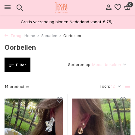
0
Gratis verzending binnen Nederland vanaf € 75,-
Terug
Home
Sieraden
Oorbellen
Oorbellen
Sorteren op:
Filter
Toon:
14 producten