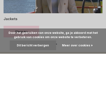
Shoes
D
Shop nu
Door het gebruiken van onze website, ga je akkoord met het
gebruik van cookies om onze website te verbeteren.
Dit bericht verbergen
Meer over cookies »
Over Livia Lune
Bij LiviaLune shop jij de laatste fashion trends, perfecte basics en
mooie accessoires om je outfit helemaal compleet te maken. Elke
ochtend stijlvol de deur uit en dat voor een leuke prijs! Houd onze
socials en webshop in de gaten voor de laatste deals.