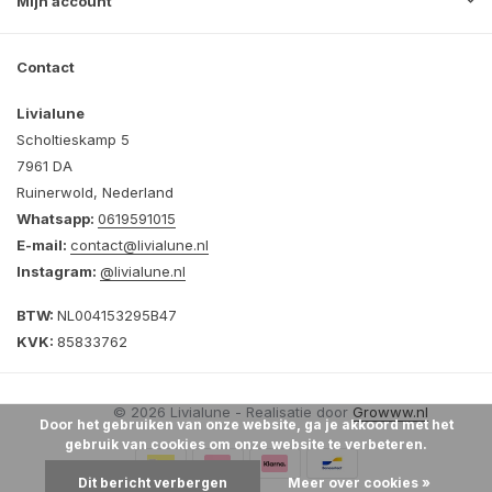
Mijn account
Contact
Livialune
Scholtieskamp 5
7961 DA
Ruinerwold, Nederland
Whatsapp:
0619591015
E-mail:
contact@livialune.nl
Instagram:
@livialune.nl
BTW:
NL004153295B47
KVK:
85833762
© 2026 Livialune - Realisatie door
Growww.nl
Door het gebruiken van onze website, ga je akkoord met het
gebruik van cookies om onze website te verbeteren.
Dit bericht verbergen
Meer over cookies »