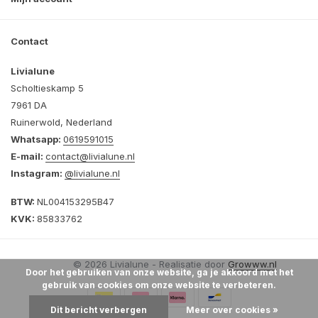
Contact
Livialune
Scholtieskamp 5
7961 DA
Ruinerwold, Nederland
Whatsapp:
0619591015
E-mail:
contact@livialune.nl
Instagram:
@livialune.nl
BTW:
NL004153295B47
KVK:
85833762
© 2026 Livialune - Realisatie door
Growww.nl
Door het gebruiken van onze website, ga je akkoord met het
gebruik van cookies om onze website te verbeteren.
Dit bericht verbergen
Meer over cookies »