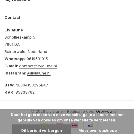
Contact
Livialune
Scholtieskamp 5
7961 DA
Ruinerwold, Nederland
Whatsapp:
0619591015
E-mail:
contact@livialune.nl
Instagram:
@livialune.nl
BTW:
NL004153295B47
KVK:
85833762
© 2026 Livialune - Realisatie door
Growww.nl
Door het gebruiken van onze website, ga je akkoord met het
gebruik van cookies om onze website te verbeteren.
Dit bericht verbergen
Meer over cookies »