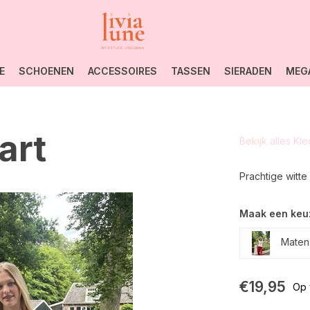
E
SCHOENEN
ACCESSOIRES
TASSEN
SIERADEN
MEG
art
Bekijk alles Kl
Prachtige witte
Maak een keu
Maten
€19,95
Op 