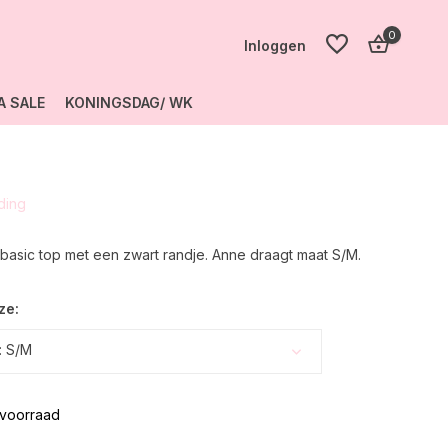
0
Inloggen
A SALE
KONINGSDAG/ WK
Account
aanmaken
eding
Account
aanmaken
 basic top met een zwart randje. Anne draagt maat S/M.
ze:
: S/M
voorraad