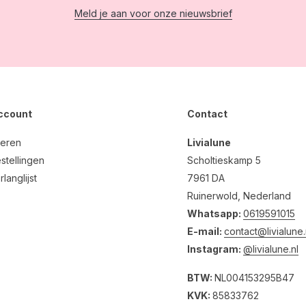
Meld je aan voor onze nieuwsbrief
account
Contact
reren
Livialune
stellingen
Scholtieskamp 5
rlanglijst
7961 DA
Ruinerwold, Nederland
Whatsapp:
0619591015
E-mail:
contact@livialune.
Instagram:
@livialune.nl
BTW:
NL004153295B47
KVK:
85833762