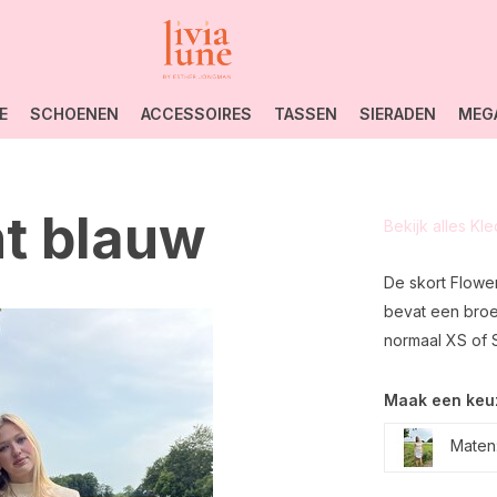
E
SCHOENEN
ACCESSOIRES
TASSEN
SIERADEN
MEG
ht blauw
Bekijk alles Kl
De skort Flower
bevat een broek
normaal XS of S
Maak een keu
Maten