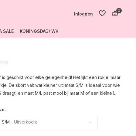
0
Inloggen
A SALE
KONINGSDAG/ WK
Account
aanmaken
eding
Account
aanmaken
 is geschikt voor elke gelegenheid! Het lijkt een rokje, maar
je. De skort valt wat kleiner uit: maat S/M is ideaal voor wie
 draagt, en maat M/L past mooi bij maat M of een kleine L.
ze:
: S/M
- Uitverkocht