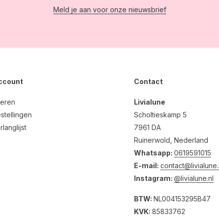
Meld je aan voor onze nieuwsbrief
account
Contact
reren
Livialune
stellingen
Scholtieskamp 5
rlanglijst
7961 DA
Ruinerwold, Nederland
Whatsapp:
0619591015
E-mail:
contact@livialune.
Instagram:
@livialune.nl
BTW:
NL004153295B47
KVK:
85833762