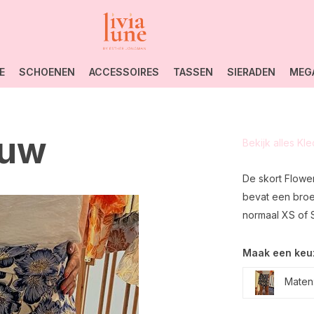
E
SCHOENEN
ACCESSOIRES
TASSEN
SIERADEN
MEG
auw
Bekijk alles Kl
De skort Flower
bevat een broek
normaal XS of S
Maak een keu
Maten: