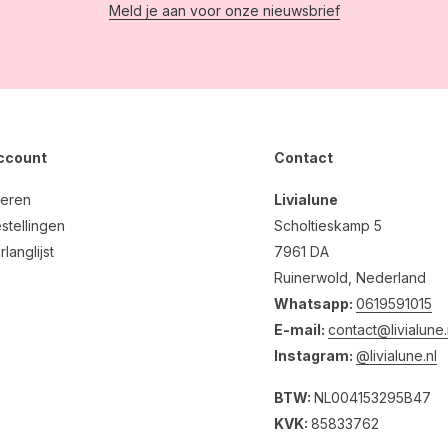
Meld je aan voor onze nieuwsbrief
account
Contact
reren
Livialune
stellingen
Scholtieskamp 5
rlanglijst
7961 DA
Ruinerwold, Nederland
Whatsapp:
0619591015
E-mail:
contact@livialune.
Instagram:
@livialune.nl
BTW:
NL004153295B47
KVK:
85833762