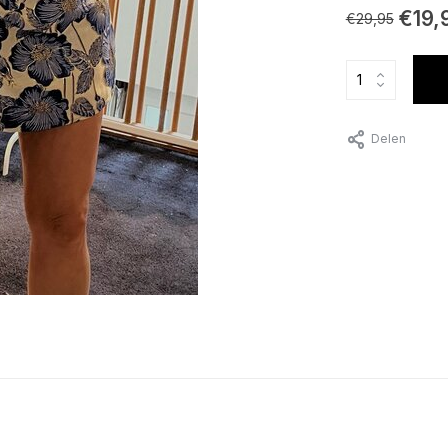
€19,
€29,95
Delen