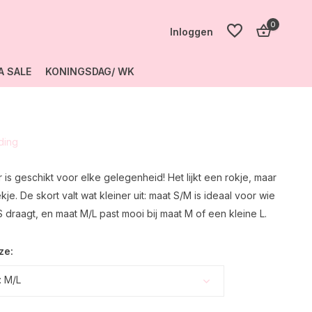
0
Inloggen
A SALE
KONINGSDAG/ WK
Account
aanmaken
eding
Account
aanmaken
 is geschikt voor elke gelegenheid! Het lijkt een rokje, maar
je. De skort valt wat kleiner uit: maat S/M is ideaal voor wie
 draagt, en maat M/L past mooi bij maat M of een kleine L.
ze:
 M/L