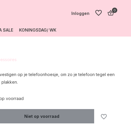
0
Inloggen
A SALE
KONINGSDAG/ WK
Account
aanmaken
cessoires
Account
aanmaken
vestigen op je telefoonhoesje, om zo je telefoon tegel een
 plakken.
 op voorraad
Niet op voorraad