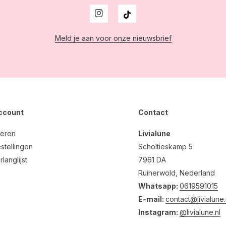
Meld je aan voor onze nieuwsbrief
account
Contact
reren
Livialune
stellingen
Scholtieskamp 5
rlanglijst
7961 DA
Ruinerwold, Nederland
Whatsapp:
0619591015
E-mail:
contact@livialune.
Instagram:
@livialune.nl