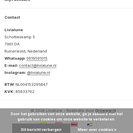
Contact
Livialune
Scholtieskamp 5
7961 DA
Ruinerwold, Nederland
Whatsapp:
0619591015
E-mail:
contact@livialune.nl
Instagram:
@livialune.nl
BTW:
NL004153295B47
KVK:
85833762
© 2026 Livialune - Realisatie door
Growww.nl
Door het gebruiken van onze website, ga je akkoord met het
gebruik van cookies om onze website te verbeteren.
Dit bericht verbergen
Meer over cookies »