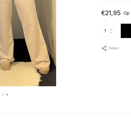
€21,95
Op 
Delen