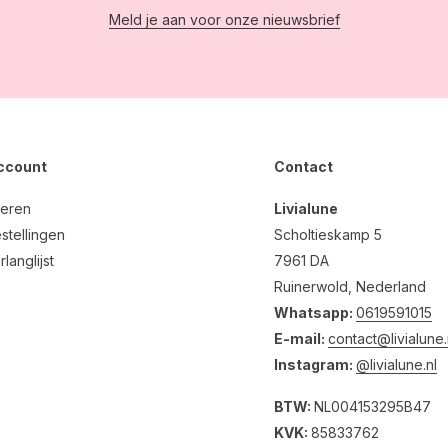
Meld je aan voor onze nieuwsbrief
account
Contact
reren
Livialune
stellingen
Scholtieskamp 5
rlanglijst
7961 DA
Ruinerwold, Nederland
Whatsapp:
0619591015
E-mail:
contact@livialune.
Instagram:
@livialune.nl
BTW:
NL004153295B47
KVK:
85833762