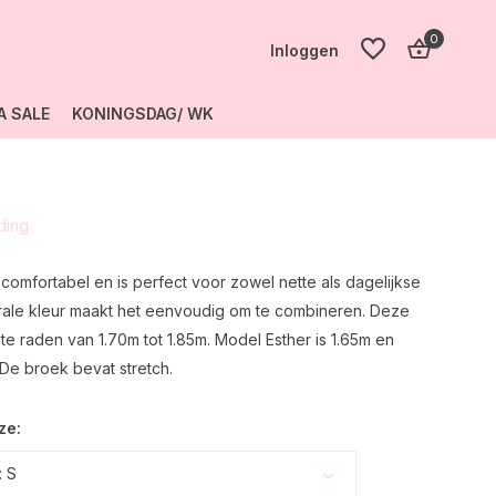
0
Inloggen
A SALE
KONINGSDAG/ WK
Account
aanmaken
eding
Account
aanmaken
 comfortabel en is perfect voor zowel nette als dagelijkse
utrale kleur maakt het eenvoudig om te combineren. Deze
 te raden van 1.70m tot 1.85m. Model Esther is 1.65m en
De broek bevat stretch.
ze:
 S