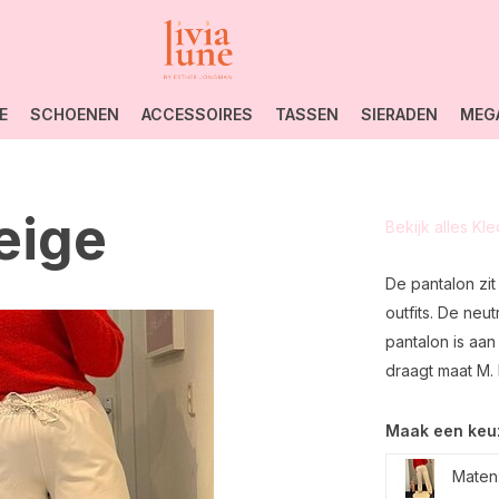
E
SCHOENEN
ACCESSOIRES
TASSEN
SIERADEN
MEG
eige
Bekijk alles Kl
De pantalon zit
outfits. De ne
pantalon is aan
draagt maat M. 
Maak een keu
Maten: