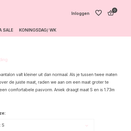
0
Inloggen
A SALE
KONINGSDAG/ WK
Account
aanmaken
eding
Account
aanmaken
pantalon valt kleiner uit dan normaal. Als je tussen twee maten
elt over de juiste maat, raden we aan om een maat groter te
 een comfortabele pasvorm. Aniek draagt maat S en is 1.73m
ze:
 S