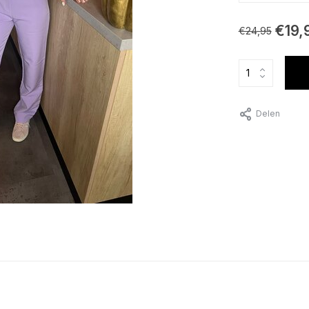
€19,
€24,95
Delen