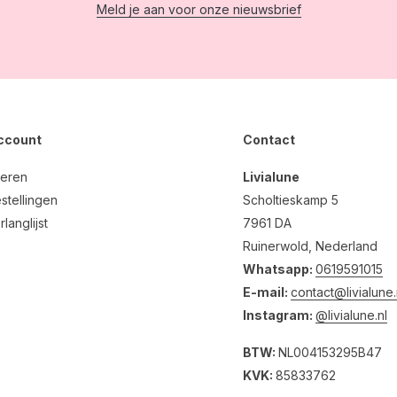
Meld je aan voor onze nieuwsbrief
account
Contact
reren
Livialune
stellingen
Scholtieskamp 5
rlanglijst
7961 DA
Ruinerwold, Nederland
Whatsapp:
0619591015
E-mail:
contact@livialune.
Instagram:
@livialune.nl
BTW:
NL004153295B47
KVK:
85833762