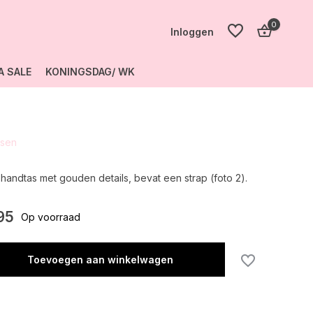
0
Inloggen
A SALE
KONINGSDAG/ WK
Account
aanmaken
ssen
Account
aanmaken
handtas met gouden details, bevat een strap (foto 2).
95
Op voorraad
Toevoegen aan winkelwagen