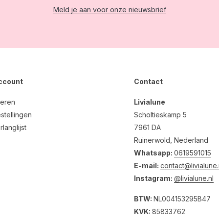
Meld je aan voor onze nieuwsbrief
account
Contact
reren
Livialune
stellingen
Scholtieskamp 5
rlanglijst
7961 DA
Ruinerwold, Nederland
Whatsapp:
0619591015
E-mail:
contact@livialune.
Instagram:
@livialune.nl
BTW:
NL004153295B47
KVK:
85833762