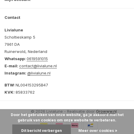
Contact
Livialune
Scholtieskamp 5
7961 DA
Ruinerwold, Nederland
Whatsapp:
0619591015
E-mail:
contact@livialune.nl
Instagram:
@livialune.nl
BTW:
NL004153295B47
KVK:
85833762
© 2026 Livialune - Realisatie door
Growww.nl
Door het gebruiken van onze website, ga je akkoord met het
gebruik van cookies om onze website te verbeteren.
Dit bericht verbergen
Meer over cookies »