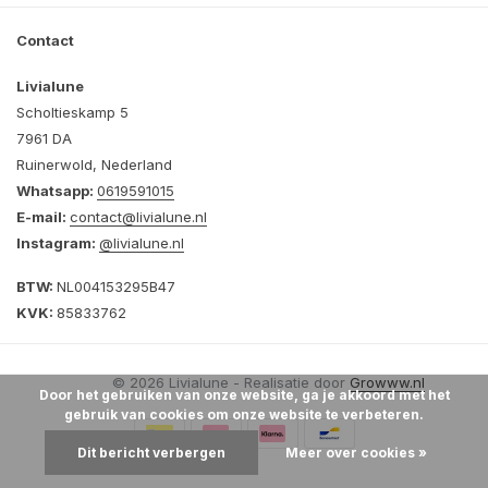
Contact
Livialune
Scholtieskamp 5
7961 DA
Ruinerwold, Nederland
Whatsapp:
0619591015
E-mail:
contact@livialune.nl
Instagram:
@livialune.nl
BTW:
NL004153295B47
KVK:
85833762
© 2026 Livialune - Realisatie door
Growww.nl
Door het gebruiken van onze website, ga je akkoord met het
gebruik van cookies om onze website te verbeteren.
Dit bericht verbergen
Meer over cookies »