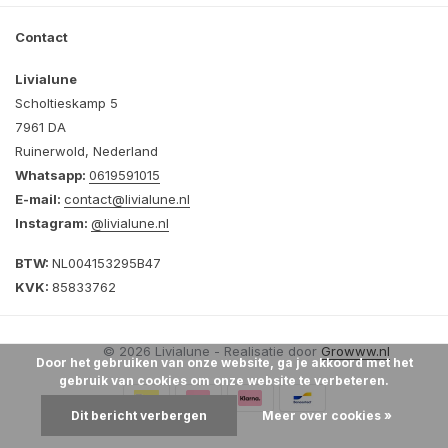
Contact
Livialune
Scholtieskamp 5
7961 DA
Ruinerwold, Nederland
Whatsapp:
0619591015
E-mail:
contact@livialune.nl
Instagram:
@livialune.nl
BTW:
NL004153295B47
KVK:
85833762
© 2026 Livialune - Realisatie door
Growww.nl
Door het gebruiken van onze website, ga je akkoord met het
gebruik van cookies om onze website te verbeteren.
Dit bericht verbergen
Meer over cookies »