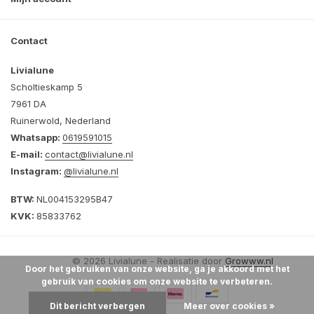
Contact
Livialune
Scholtieskamp 5
7961 DA
Ruinerwold, Nederland
Whatsapp:
0619591015
E-mail:
contact@livialune.nl
Instagram:
@livialune.nl
BTW:
NL004153295B47
KVK:
85833762
© 2026 Livialune - Realisatie door
Growww.nl
Door het gebruiken van onze website, ga je akkoord met het
gebruik van cookies om onze website te verbeteren.
Dit bericht verbergen
Meer over cookies »