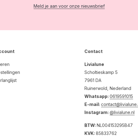
Meld je aan voor onze nieuwsbrief
account
Contact
reren
Livialune
stellingen
Scholtieskamp 5
rlanglijst
7961 DA
Ruinerwold, Nederland
Whatsapp:
0619591015
E-mail:
contact@livialune.
Instagram:
@livialune.nl
BTW:
NL004153295B47
KVK:
85833762