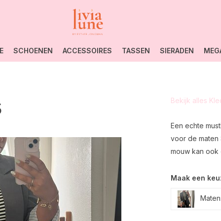
E
SCHOENEN
ACCESSOIRES
TASSEN
SIERADEN
MEG
s
Bekijk alles Kl
Een echte musth
voor de maten 
mouw kan ook o
Maak een keu
Maten