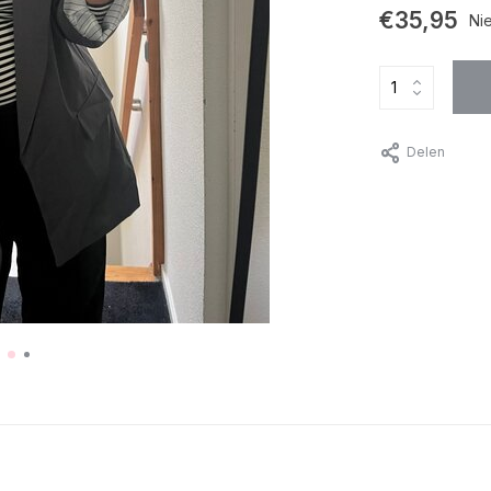
€35,95
Ni
Delen