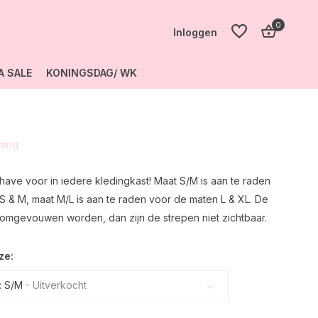
0
Inloggen
A SALE
KONINGSDAG/ WK
Account
aanmaken
eding
Account
aanmaken
ave voor in iedere kledingkast! Maat S/M is aan te raden
S & M, maat M/L is aan te raden voor de maten L & XL. De
mgevouwen worden, dan zijn de strepen niet zichtbaar.
ze:
: S/M
- Uitverkocht