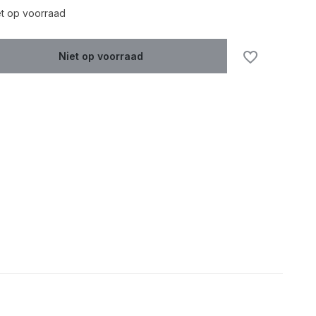
Uitverkocht
et op voorraad
Niet op voorraad